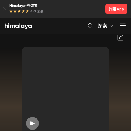
Himalaya-有聲書
打開 App
4.8k 安裝
探索