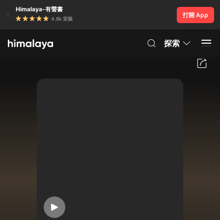
Himalaya-有聲書
打開 App
4.8k 安裝
探索