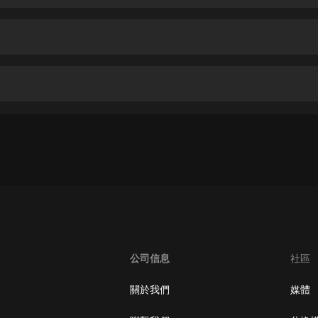
生命科學篇1-2·猴子警長科學探案記|
寶寶巴士科普
寶寶巴士
【新民間劇場】我的老千江湖｜ 有聲
的紫襟｜ 魔幻千手
有聲的紫襟
《夜色鋼琴曲》
夜色鋼琴曲趙海洋
太荒吞天訣丨熱血玄幻丨紫襟領銜有
聲劇
有聲的紫襟
嫡女貴嫁 | 一刀蘇蘇團隊制作 | 古言
宮鬥重生爽文 多人有聲劇
公司信息
社區
一刀蘇蘇
中國大案紀實 | 每日一驚案！真實案
關於我們
媒體
件恐怖刑偵尚文
大舌頭尚文