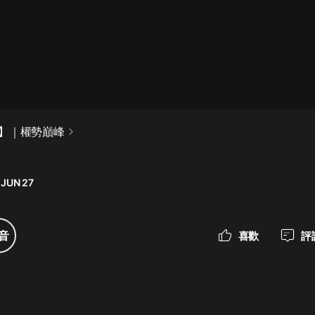
最佳女婿｜都市異能多人有聲劇｜一
種侃侃｜有聲小說
一種侃侃
米小圈上學記:一二三年級 | 暢銷出版
】｜權勢巔峰
物
米小圈
 JUN 27
破壞者聯盟篇1-4季·猴子警長科學探
案記|寶寶巴士
寶寶巴士
音
喜歡
評
大奉打更人丨頭陀淵領銜多人有聲
劇|暢聽全集|王鶴棣、田曦薇主演影
視劇原著|賣報小郎君
頭陀淵講故事
總有這樣的歌只想一個人聽