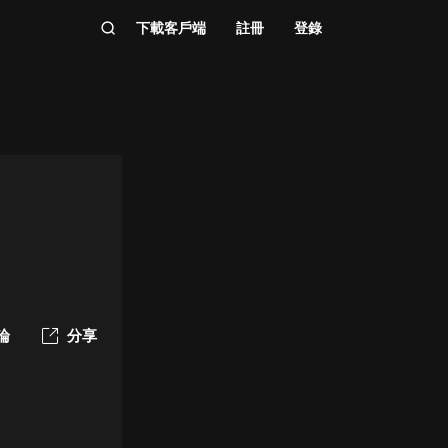
下載客戶端
註冊
登錄
論
分享