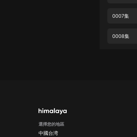
經典名著
人物傳記
0007集
電影
生活
0008集
英語
日語
課程
少兒教育
二次元
教育培訓
IT科技
選擇您的地區
汽車
中國台湾