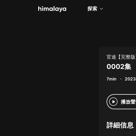
探索
全部
小說
個人成長
官途【完整版
相聲評書
0002集
兒童
7min
2023
歷史
情感治愈
播放聲
健康養生
商業財經
詳細信息
廣播劇