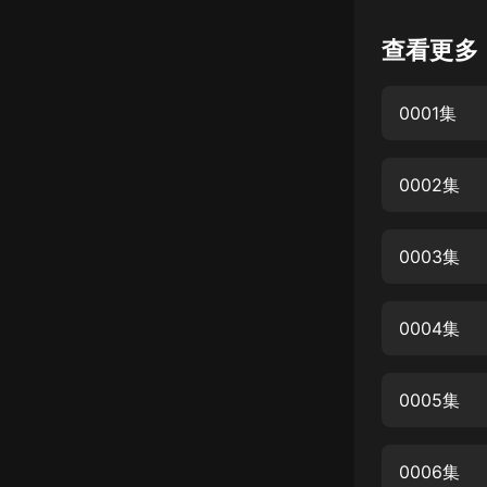
懸疑
查看更多
科幻
0001集
好書精講
外語
0002集
耽美
認知思維
0003集
人文
音樂
0004集
粵語
0005集
頭條
娛樂
0006集