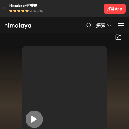
Himalaya-有聲書
打開 App
4.8k 安裝
探索