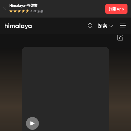
Himalaya-有聲書
打開 App
4.8k 安裝
探索