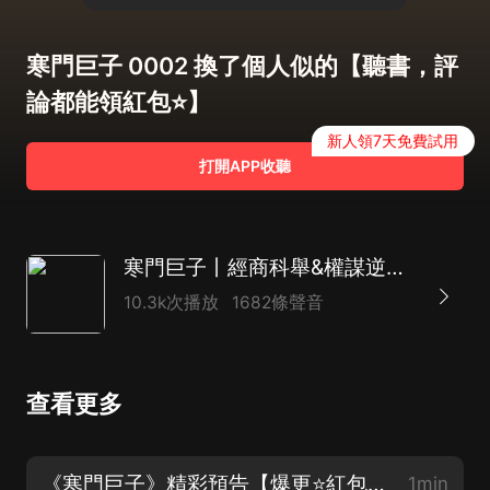
寒門巨子 0002 換了個人似的【聽書，評
論都能領紅包⭐】
新人領7天免費試用
打開APP收聽
寒門巨子丨經商科舉&權謀逆襲丨多人有聲劇
10.3k次播放
1682條聲音
查看更多
《寒門巨子》精彩預告【爆更⭐紅包】
1min