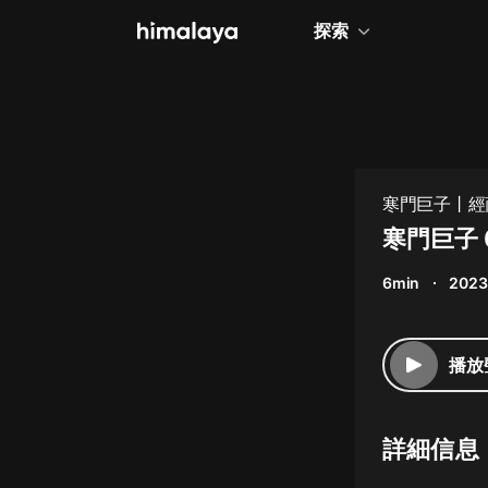
探索
全部
小說
個人成長
寒門巨子丨經
相聲評書
寒門巨子 
兒童
6min
2023
歷史
情感治愈
播放
健康養生
商業財經
詳細信息
廣播劇