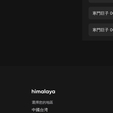
經典名著
人物傳記
寒門巨子 
電影
生活
寒門巨子 0
英語
日語
課程
少兒教育
二次元
教育培訓
IT科技
選擇您的地區
汽車
中國台湾