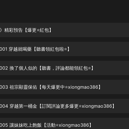
灰姑娘音樂
郭德綱於謙相聲全集
德雲社郭德綱相聲VIP
》精彩預告【爆更⭐紅包】
安全警長啦咘啦哆·假期篇|新篇章加
更|寶寶巴士故事
0001 穿越就喝藥【聽書領紅包啦⭐】
寶寶巴士
凡人修仙傳|楊洋主演影視原著|薑廣
濤配音多播版本
0002 換了個人似的【聽書，評論都能領紅包⭐】
光合積木
003 祖宗顯靈保佑【每天爆更中⭐xiongmao386】
摸金天師【第一季】（紫襟演播）
有聲的紫襟
004 穿越第一桶金【訂閱評論更多爆更⭐xiongmao386】
無敵六皇子|爆笑穿越|無敵流皇子|安
燃領銜有聲小說
安燃
005 讓妹妹吃上飽飯【活動⭐xiongmao386】