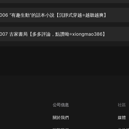
生命科學篇1-2·猴子警長科學探案記|
寶寶巴士科普
寶寶巴士
0006 “有趣生動”的話本小說【沉靜式穿越⭐越聽越爽】
【新民間劇場】我的老千江湖｜ 有聲
的紫襟｜ 魔幻千手
007 古家書局【多多評論，點讚呦⭐xiongmao386】
有聲的紫襟
《夜色鋼琴曲》
夜色鋼琴曲趙海洋
太荒吞天訣丨熱血玄幻丨紫襟領銜有
聲劇
有聲的紫襟
嫡女貴嫁 | 一刀蘇蘇團隊制作 | 古言
宮鬥重生爽文 多人有聲劇
公司信息
社區
一刀蘇蘇
中國大案紀實 | 每日一驚案！真實案
關於我們
媒體
件恐怖刑偵尚文
大舌頭尚文