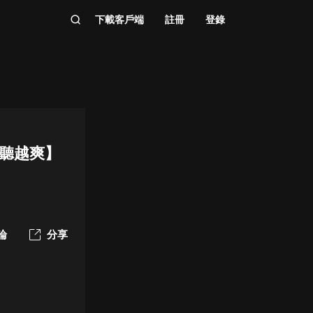
下載客戶端
註冊
登錄
越聽越爽】
論
分享