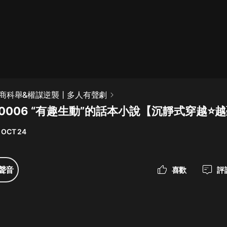
最佳女婿｜都市異能多人有聲劇｜一
種侃侃｜有聲小說
一種侃侃
米小圈上學記:一二三年級 | 暢銷出版
商科舉&權謀逆襲丨多人有聲劇
物
0006 “有趣生動”的話本小說【沉靜式穿越⭐
米小圈
 OCT 24
破壞者聯盟篇1-4季·猴子警長科學探
案記|寶寶巴士
寶寶巴士
聲音
喜歡
評
大奉打更人丨頭陀淵領銜多人有聲
劇|暢聽全集|王鶴棣、田曦薇主演影
視劇原著|賣報小郎君
頭陀淵講故事
總有這樣的歌只想一個人聽