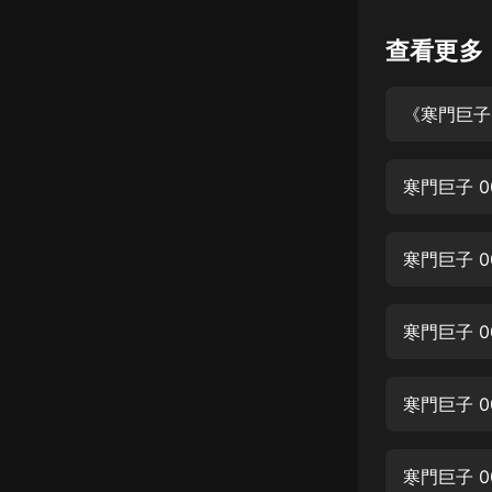
懸疑
查看更多
科幻
《寒門巨子
好書精講
外語
寒門巨子 
耽美
認知思維
寒門巨子 
人文
音樂
寒門巨子 0
粵語
寒門巨子 0
頭條
娛樂
寒門巨子 0