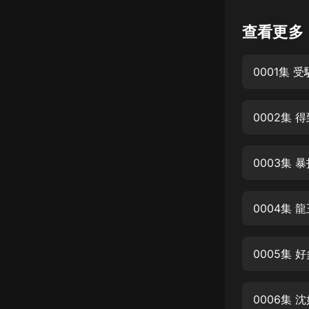
懸疑
查看更多
科幻
0001集 
好書精講
外語
0002集 
耽美
認知思維
0003集 
人文
音樂
0004集 
粵語
0005集 
頭條
娛樂
0006集 