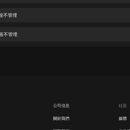
生命科學篇1-2·猴子警長科學探案記|
寶寶巴士科普
寶寶巴士
管殺不管埋
【新民間劇場】我的老千江湖｜ 有聲
的紫襟｜ 魔幻千手
管殺不管埋
有聲的紫襟
《夜色鋼琴曲》
夜色鋼琴曲趙海洋
太荒吞天訣丨熱血玄幻丨紫襟領銜有
聲劇
有聲的紫襟
嫡女貴嫁 | 一刀蘇蘇團隊制作 | 古言
宮鬥重生爽文 多人有聲劇
公司信息
社區
一刀蘇蘇
中國大案紀實 | 每日一驚案！真實案
關於我們
媒體
件恐怖刑偵尚文
大舌頭尚文