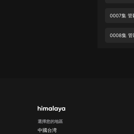
經典名著
人物傳記
0007集 
電影
生活
0008集 
英語
日語
課程
少兒教育
二次元
教育培訓
IT科技
選擇您的地區
汽車
中國台湾