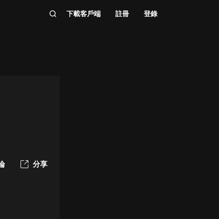
下載客戶端
註冊
登錄
論
分享