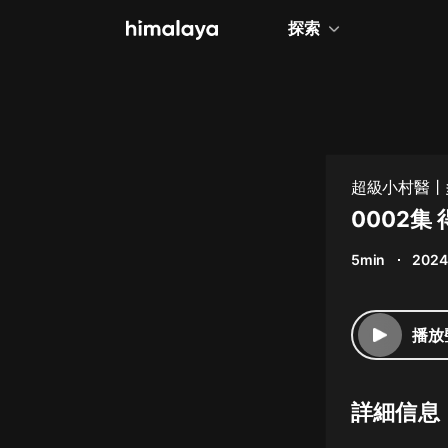
探索
全部
小說
個人成長
超級小村醫丨
相聲評書
0002集
兒童
5min
2024
歷史
情感治愈
播放
健康養生
商業財經
詳細信息
廣播劇