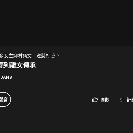
最佳女婿｜都市異能多人有聲劇｜一
種侃侃｜有聲小說
一種侃侃
米小圈上學記:一二三年級 | 暢銷出版
多女主鄉村爽文丨逆襲打臉
物
 得到龍女傳承
米小圈
 JAN 9
破壞者聯盟篇1-4季·猴子警長科學探
案記|寶寶巴士
寶寶巴士
聲音
喜歡
評
大奉打更人丨頭陀淵領銜多人有聲
劇|暢聽全集|王鶴棣、田曦薇主演影
視劇原著|賣報小郎君
頭陀淵講故事
總有這樣的歌只想一個人聽