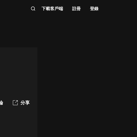
下載客戶端
註冊
登錄
論
分享