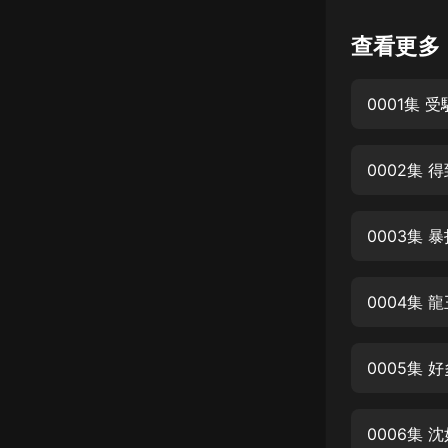
懸疑
查看更多
科幻
0001集 
好書精講
外語
0002集 
耽美
認知思維
0003集 
人文
音樂
0004集 
粵語
0005集 
頭條
娛樂
0006集 