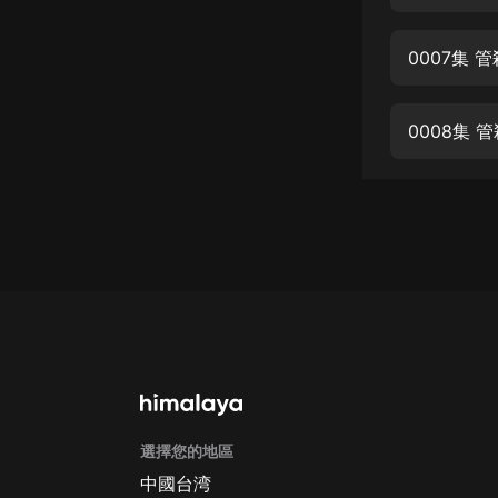
經典名著
人物傳記
0007集 
電影
生活
0008集 
英語
日語
課程
少兒教育
二次元
教育培訓
IT科技
選擇您的地區
汽車
中國台湾