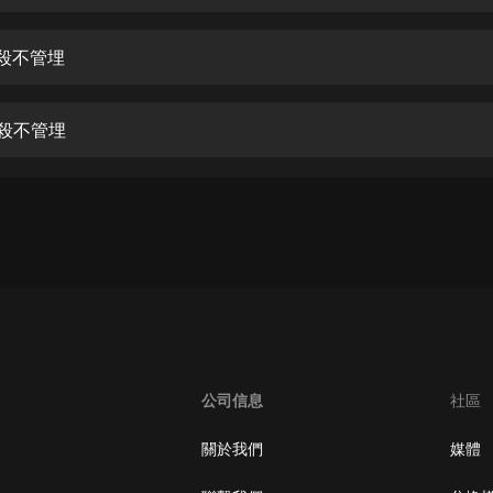
生命科學篇1-2·猴子警長科學探案記|
寶寶巴士科普
寶寶巴士
管殺不管埋
【新民間劇場】我的老千江湖｜ 有聲
的紫襟｜ 魔幻千手
管殺不管埋
有聲的紫襟
《夜色鋼琴曲》
夜色鋼琴曲趙海洋
太荒吞天訣丨熱血玄幻丨紫襟領銜有
聲劇
有聲的紫襟
嫡女貴嫁 | 一刀蘇蘇團隊制作 | 古言
宮鬥重生爽文 多人有聲劇
公司信息
社區
一刀蘇蘇
中國大案紀實 | 每日一驚案！真實案
關於我們
媒體
件恐怖刑偵尚文
大舌頭尚文