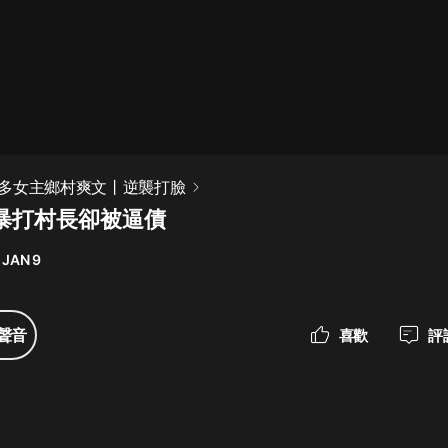
最佳女婿｜都市異能多人有聲劇｜一
種侃侃｜有聲小說
一種侃侃
米小圈上學記:一二三年級 | 暢銷出版
多女主鄉村爽文丨逆襲打臉
物
 暴打村長卻被逼債
米小圈
 JAN 9
破壞者聯盟篇1-4季·猴子警長科學探
案記|寶寶巴士
寶寶巴士
聲音
喜歡
評
大奉打更人丨頭陀淵領銜多人有聲
劇|暢聽全集|王鶴棣、田曦薇主演影
視劇原著|賣報小郎君
頭陀淵講故事
總有這樣的歌只想一個人聽