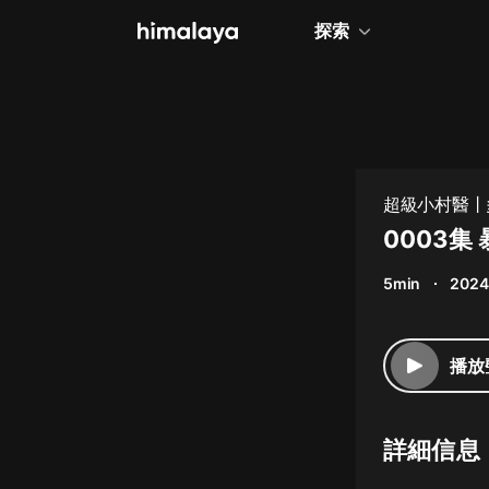
探索
全部
小說
個人成長
超級小村醫丨
相聲評書
0003集
兒童
5min
2024
歷史
情感治愈
播放
健康養生
商業財經
詳細信息
廣播劇