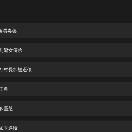
灰姑娘音樂
郭德綱於謙相聲全集
德雲社郭德綱相聲VIP
受騙喂毒藥
安全警長啦咘啦哆·假期篇|新篇章加
更|寶寶巴士故事
得到龍女傳承
寶寶巴士
凡人修仙傳|楊洋主演影視原著|薑廣
濤配音多播版本
暴打村長卻被逼債
光合積木
龍王典
摸金天師【第一季】（紫襟演播）
有聲的紫襟
好多靈芝
無敵六皇子|爆笑穿越|無敵流皇子|安
燃領銜有聲小說
安燃
沈如玉遇險