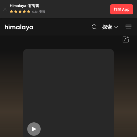
Himalaya-有聲書
打開 App
4.8k 安裝
探索