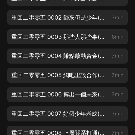
重回二零零五 0002 歸來仍是少年(關注訂閱轉發三連來一波)
7min
重回二零零五 0003 那些人那些事(重生2005，我的時代我做主)
8min
重回二零零五 0004 賺點啟動資金(歡迎吐槽歡迎評論)
7min
重回二零零五 0005 網吧里談合作(首更60集跪求月票咯)
7min
重回二零零五 0006 搏出一個未來(首週日更10集精彩不會錯過)
7min
重回二零零五 0007 好個少年老成(期待聆聽輕鬆勵志爽文)
7min
重回二零零五 0008 上層關系打通(求老板們月票、點讚、評論轉發)
7min