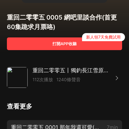
重回二零零五 0005 網吧里談合作(首更
60集跪求月票咯)
新人領7天免費試用
打開APP收聽
重回二零零五丨獨釣長江雪原著丨重返2005丨逆襲丨多人有聲劇丨都市爽文
112次播放
1240條聲音
查看更多
重回二零零五 0001 那年我還可愛(週安安重生逆襲之路)
7min