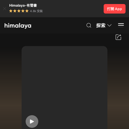
Himalaya-有聲書
打開 App
4.8k 安裝
探索