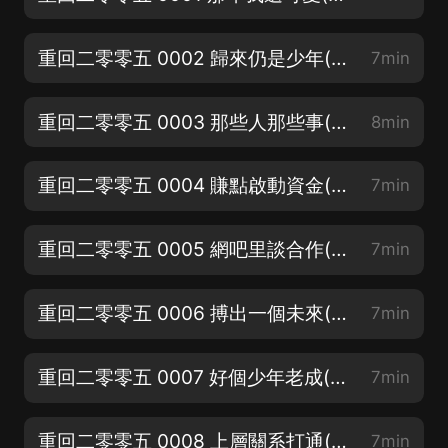
重回二零零五 0002 歸來仍是少年(關注訂閱轉發三連來一波)
7min
重回二零零五 0003 那些人那些事(重生2005，我的時代我做主)
8min
重回二零零五 0004 賺點啟動資金(歡迎吐槽歡迎評論)
7min
重回二零零五 0005 網吧里談合作(首更60集跪求月票咯)
7min
重回二零零五 0006 搏出一個未來(首週日更10集精彩不會錯過)
7min
重回二零零五 0007 好個少年老成(期待聆聽輕鬆勵志爽文)
7min
重回二零零五 0008 上層關系打通(求老板們月票、點讚、評論轉發)
7min