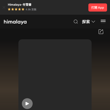
Himalaya-有聲書
打開 App
4.8k 安裝
探索