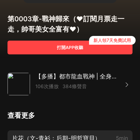
第0003章-戰神歸來（❤訂閱月票走一
走，帥哥美女全富有❤）
新人領7天免費試用
打開APP收聽
【多播】都市龍血戰神 | 全身細胞都在燃燒 | 爽
106次播放
384條聲音
查看更多
片花（文-青衫；后期-明哲寶貝）
5min