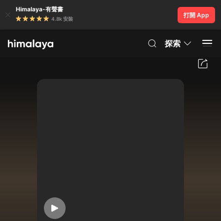
Himalaya-有聲書
打開 App
4.8k 安裝
探索