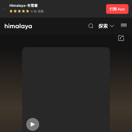
Himalaya-有聲書
打開 App
4.8k 安裝
探索