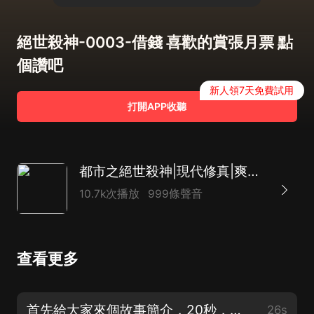
絕世殺神-0003-借錢 喜歡的賞張月票 點
個讚吧
新人領7天免費試用
打開APP收聽
都市之絕世殺神|現代修真|爽文|多播
10.7k次播放
999條聲音
查看更多
首先給大家來個故事簡介，20秒，大家感興趣我就提供板凳瓜子，大家坐下慢慢聽
26s