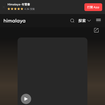
Himalaya-有聲書
打開 App
4.8k 安裝
探索