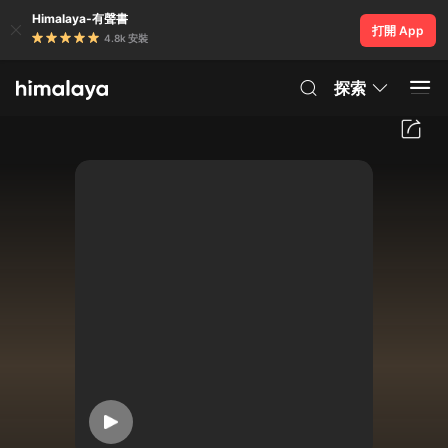
Himalaya-有聲書
打開 App
4.8k 安裝
探索