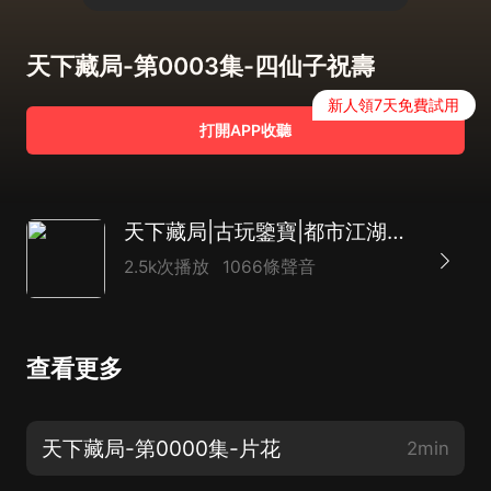
天下藏局-第0003集-四仙子祝壽
新人領7天免費試用
打開APP收聽
天下藏局|古玩鑒寶|都市江湖盜墓|黃金瞳|多人
2.5k次播放
1066條聲音
查看更多
天下藏局-第0000集-片花
2min