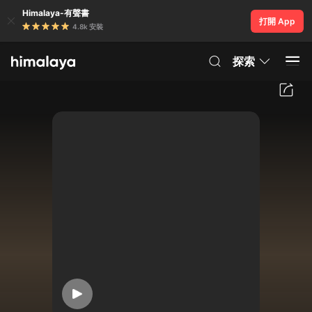
Himalaya-有聲書
打開 App
4.8k 安裝
探索