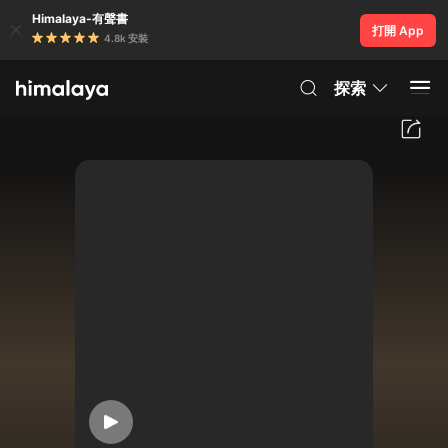
Himalaya-有聲書
打開 App
4.8k 安裝
探索