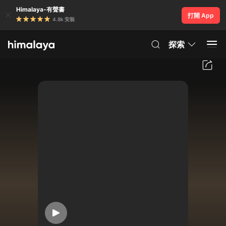
Himalaya-有聲書
打開 App
4.8k 安裝
探索