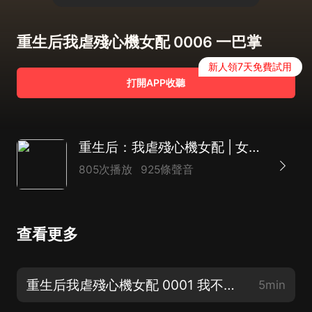
重生后我虐殘心機女配 0006 一巴掌
新人領7天免費試用
打開APP收聽
重生后：我虐殘心機女配 | 女強玄幻&穿越爽文 | 打臉虐渣 | 精品多播
805次播放
925條聲音
查看更多
重生后我虐殘心機女配 0001 我不信！【新書上架，多多訂閱呦】
5min