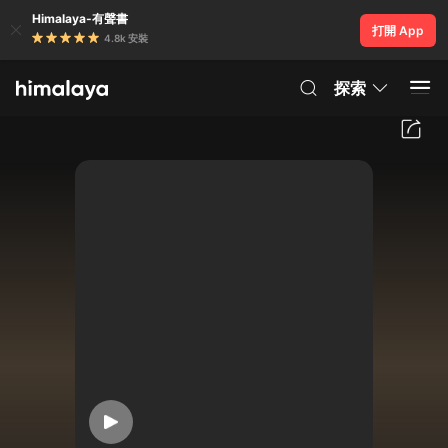
Himalaya-有聲書
打開 App
4.8k 安裝
探索