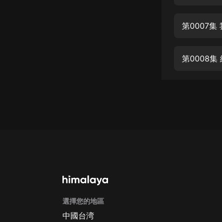
經典名著
人物傳記
第0007集
電影
生活
第0008集
英語
日語
課程
少兒教育
二次元
教育培訓
IT科技
選擇您的地區
汽車
中國台湾