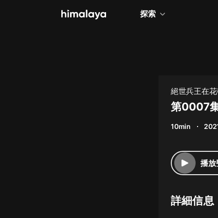
探索
全部
小說
個人成長
絕世兵王在花
相聲評書
第0007
兒童
10min
202
歷史
情感治愈
播放
健康養生
商業財經
詳細信息
廣播劇