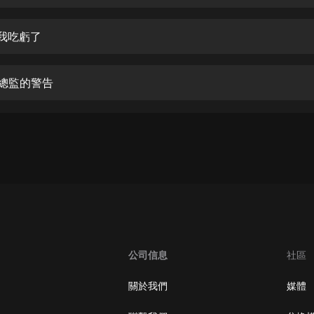
生命科學篇1-2·猴子警長科學探案記|
寶寶巴士科普
寶寶巴士
 我吃虧了
【新民間劇場】我的老千江湖｜ 有聲
的紫襟｜ 魔幻千手
 總監的警告
有聲的紫襟
《夜色鋼琴曲》
夜色鋼琴曲趙海洋
太荒吞天訣丨熱血玄幻丨紫襟領銜有
聲劇
有聲的紫襟
嫡女貴嫁 | 一刀蘇蘇團隊制作 | 古言
宮鬥重生爽文 多人有聲劇
公司信息
社區
一刀蘇蘇
中國大案紀實 | 每日一驚案！真實案
關於我們
媒體
件恐怖刑偵尚文
大舌頭尚文