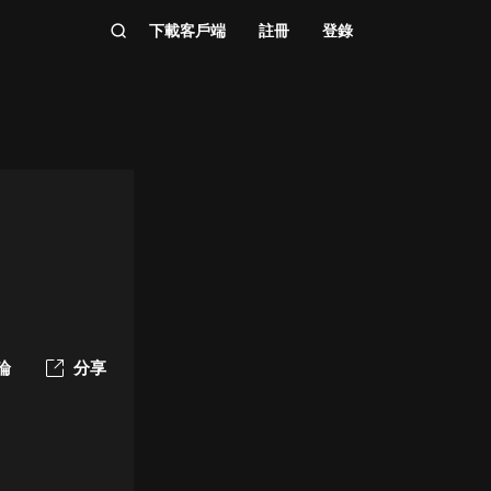
下載客戶端
註冊
登錄
論
分享