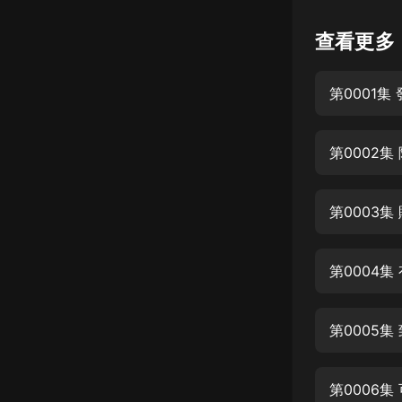
懸疑
查看更多
科幻
第0001集
好書精講
外語
第0002集
耽美
認知思維
第0003集
人文
音樂
第0004集
粵語
第0005集
頭條
娛樂
第0006集