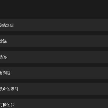
灰姑娘音樂
郭德綱於謙相聲全集
德雲社郭德綱相聲VIP
 發錯短信
安全警長啦咘啦哆·假期篇|新篇章加
更|寶寶巴士故事
 陰謀
寶寶巴士
凡人修仙傳|楊洋主演影視原著|薑廣
濤配音多播版本
 賄賂
光合積木
 有問題
摸金天師【第一季】（紫襟演播）
有聲的紫襟
 致命的吸引
無敵六皇子|爆笑穿越|無敵流皇子|安
燃領銜有聲小說
安燃
 可憐的我