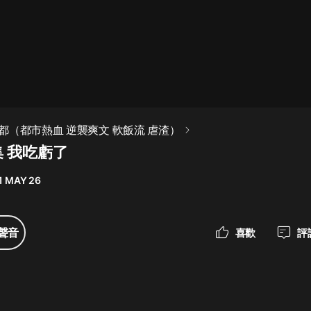
最佳女婿｜都市異能多人有聲劇｜一
種侃侃｜有聲小說
一種侃侃
米小圈上學記:一二三年級 | 暢銷出版
都（都市熱血 逆襲爽文 軟飯流 虐渣）
物
集 我吃虧了
米小圈
1 MAY 26
破壞者聯盟篇1-4季·猴子警長科學探
案記|寶寶巴士
寶寶巴士
聲音
喜歡
評
大奉打更人丨頭陀淵領銜多人有聲
劇|暢聽全集|王鶴棣、田曦薇主演影
視劇原著|賣報小郎君
頭陀淵講故事
總有這樣的歌只想一個人聽