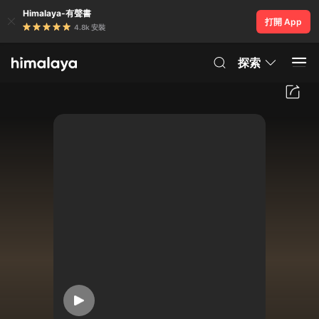
Himalaya-有聲書
打開 App
4.8k 安裝
探索