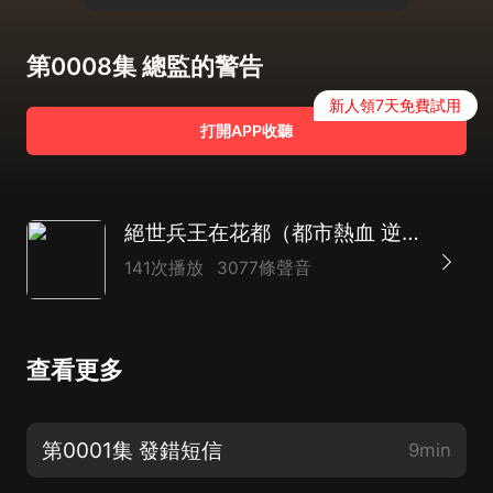
第0008集 總監的警告
新人領7天免費試用
打開APP收聽
絕世兵王在花都（都市熱血 逆襲爽文 軟飯流 虐渣）
141次播放
3077條聲音
查看更多
第0001集 發錯短信
9min