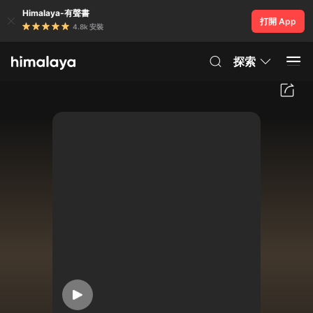
Himalaya-有聲書
打開 App
4.8k 安裝
探索