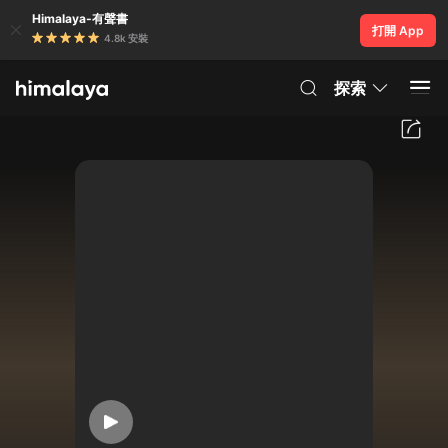
Himalaya-有聲書
打開 App
4.8k 安裝
探索