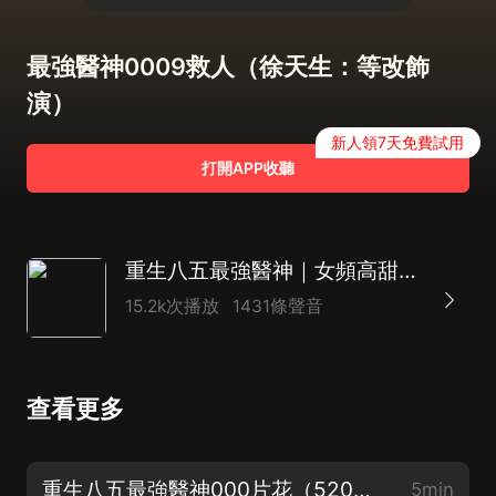
最強醫神0009救人（徐天生：等改飾
演）
新人領7天免費試用
打開APP收聽
重生八五最強醫神｜女頻高甜都市異能｜從心兒&主播D領銜有聲劇
15.2k次播放
1431條聲音
查看更多
重生八五最強醫神000片花（520重磅新書，歡迎訂閱收聽）
5min