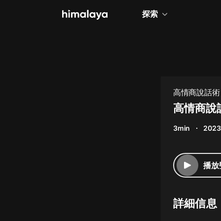
探索
全部
小說
個人成長
高情商說話術
相聲評書
高情商說話
兒童
3min
2023
歷史
情感治愈
播放
健康養生
商業財經
詳細信息
廣播劇