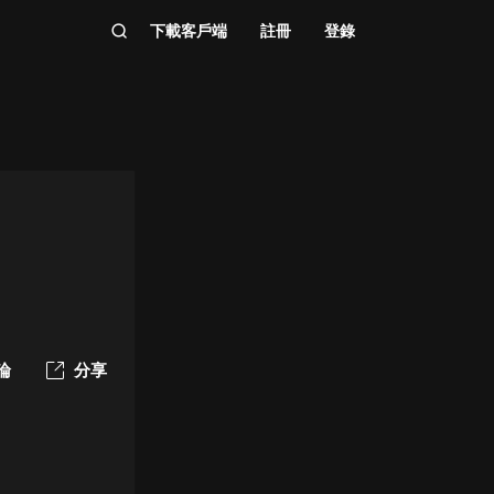
下載客戶端
註冊
登錄
論
分享