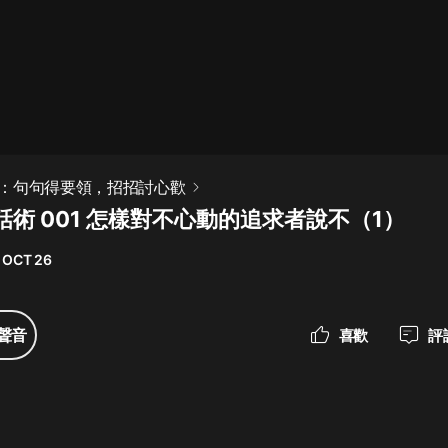
最佳女婿｜都市異能多人有聲劇｜一
種侃侃｜有聲小說
一種侃侃
米小圈上學記:一二三年級 | 暢銷出版
：句句得要領，招招討心歡
物
術 001 怎樣對不心動的追求者說不（1）
米小圈
 OCT 26
破壞者聯盟篇1-4季·猴子警長科學探
案記|寶寶巴士
寶寶巴士
聲音
喜歡
評
大奉打更人丨頭陀淵領銜多人有聲
劇|暢聽全集|王鶴棣、田曦薇主演影
視劇原著|賣報小郎君
頭陀淵講故事
總有這樣的歌只想一個人聽