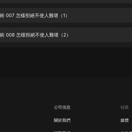
生命科學篇1-2·猴子警長科學探案記|
寶寶巴士科普
寶寶巴士
術 007 怎樣拒絕不使人難堪（1）
【新民間劇場】我的老千江湖｜ 有聲
的紫襟｜ 魔幻千手
術 008 怎樣拒絕不使人難堪（2）
有聲的紫襟
《夜色鋼琴曲》
夜色鋼琴曲趙海洋
太荒吞天訣丨熱血玄幻丨紫襟領銜有
聲劇
有聲的紫襟
嫡女貴嫁 | 一刀蘇蘇團隊制作 | 古言
宮鬥重生爽文 多人有聲劇
公司信息
社區
一刀蘇蘇
中國大案紀實 | 每日一驚案！真實案
關於我們
媒體
件恐怖刑偵尚文
大舌頭尚文