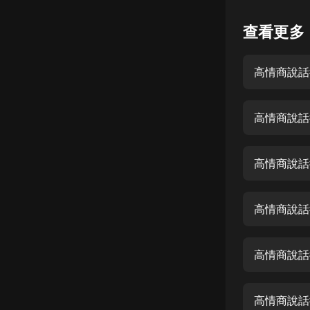
懸疑
查看更多
科幻
高情商說話
好書精講
外語
高情商說話
耽美
認知思維
高情商說話
人文
音樂
高情商說話
粵語
高情商說話
頭條
娛樂
高情商說話