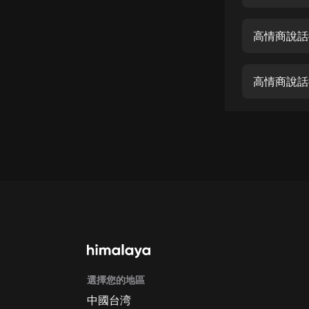
經典名著
人物傳記
高情商說話
電影
生活
高情商說話
英語
日語
課程
少兒教育
二次元
教育培訓
IT科技
選擇您的地區
汽車
中國台湾