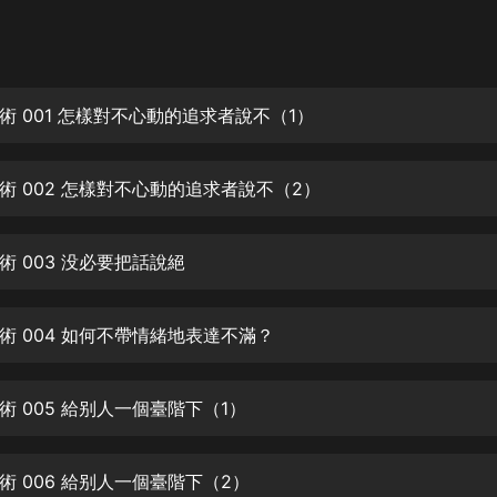
灰姑娘音樂
郭德綱於謙相聲全集
德雲社郭德綱相聲VIP
術 001 怎樣對不心動的追求者說不（1）
安全警長啦咘啦哆·假期篇|新篇章加
更|寶寶巴士故事
術 002 怎樣對不心動的追求者說不（2）
寶寶巴士
凡人修仙傳|楊洋主演影視原著|薑廣
濤配音多播版本
術 003 没必要把話說絕
光合積木
術 004 如何不帶情緒地表達不滿？
摸金天師【第一季】（紫襟演播）
有聲的紫襟
術 005 給别人一個臺階下（1）
無敵六皇子|爆笑穿越|無敵流皇子|安
燃領銜有聲小說
安燃
術 006 給别人一個臺階下（2）