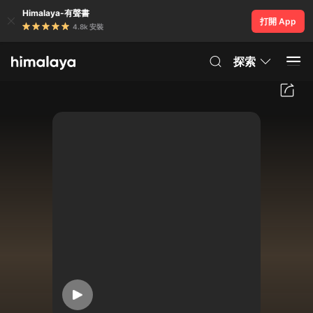
Himalaya-有聲書
打開 App
4.8k 安裝
探索