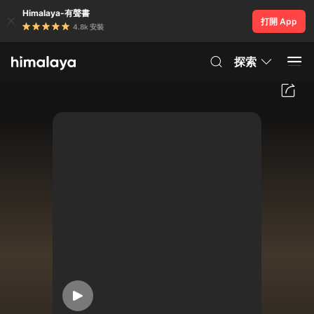
Himalaya-有聲書
打開 App
4.8k 安裝
探索