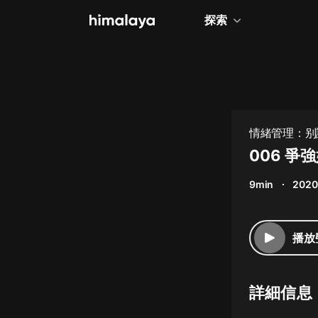
探索
全部
小說
個人成長
情緒管理：别
相聲評書
006 爭
兒童
9min
2020
歷史
情感治愈
播放
健康養生
商業財經
詳細信息
廣播劇