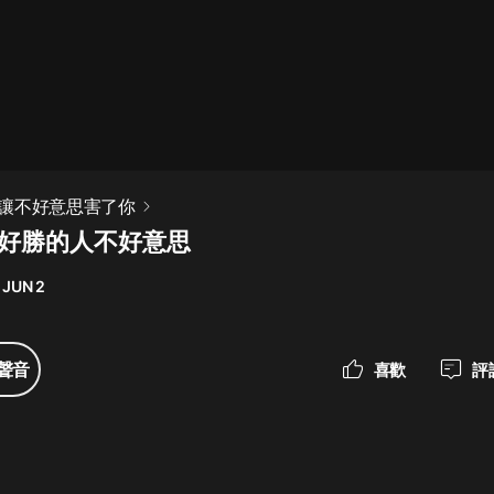
最佳女婿｜都市異能多人有聲劇｜一
種侃侃｜有聲小說
一種侃侃
米小圈上學記:一二三年級 | 暢銷出版
讓不好意思害了你
物
強好勝的人不好意思
米小圈
 JUN 2
破壞者聯盟篇1-4季·猴子警長科學探
案記|寶寶巴士
寶寶巴士
聲音
喜歡
評
大奉打更人丨頭陀淵領銜多人有聲
劇|暢聽全集|王鶴棣、田曦薇主演影
視劇原著|賣報小郎君
頭陀淵講故事
總有這樣的歌只想一個人聽