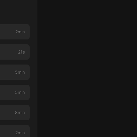
2min
21s
5min
5min
8min
2min