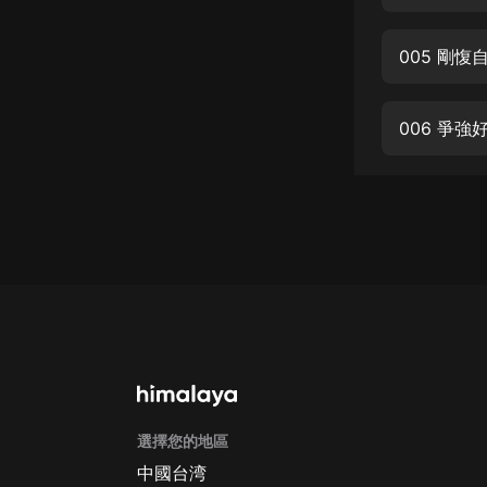
經典名著
人物傳記
005 剛
電影
生活
006 爭
英語
日語
課程
少兒教育
二次元
教育培訓
IT科技
選擇您的地區
汽車
中國台湾