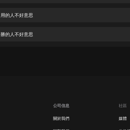
生命科學篇1-2·猴子警長科學探案記|
寶寶巴士科普
寶寶巴士
愎自用的人不好意思
【新民間劇場】我的老千江湖｜ 有聲
的紫襟｜ 魔幻千手
強好勝的人不好意思
有聲的紫襟
《夜色鋼琴曲》
夜色鋼琴曲趙海洋
太荒吞天訣丨熱血玄幻丨紫襟領銜有
聲劇
有聲的紫襟
嫡女貴嫁 | 一刀蘇蘇團隊制作 | 古言
宮鬥重生爽文 多人有聲劇
公司信息
社區
一刀蘇蘇
中國大案紀實 | 每日一驚案！真實案
關於我們
媒體
件恐怖刑偵尚文
大舌頭尚文