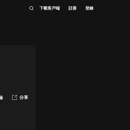
下載客戶端
註冊
登錄
論
分享