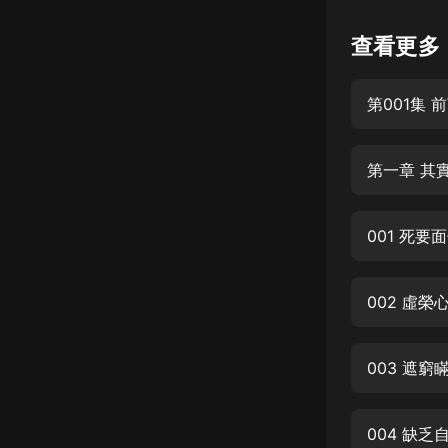
懸疑
查看更多
科幻
第001集 
好書精講
外語
第一章 其
耽美
認知思維
001 死要
人文
音樂
002 虛榮
粵語
003 遮窮
頭條
娛樂
004 缺