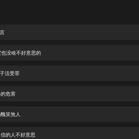
灰姑娘音樂
郭德綱於謙相聲全集
德雲社郭德綱相聲VIP
前言
安全警長啦咘啦哆·假期篇|新篇章加
更|寶寶巴士故事
實也没啥不好意思的
寶寶巴士
凡人修仙傳|楊洋主演影視原著|薑廣
濤配音多播版本
面子活受罪
光合積木
心的危害
摸金天師【第一季】（紫襟演播）
有聲的紫襟
瞞醜笑煞人
無敵六皇子|爆笑穿越|無敵流皇子|安
燃領銜有聲小說
安燃
乏自信的人不好意思