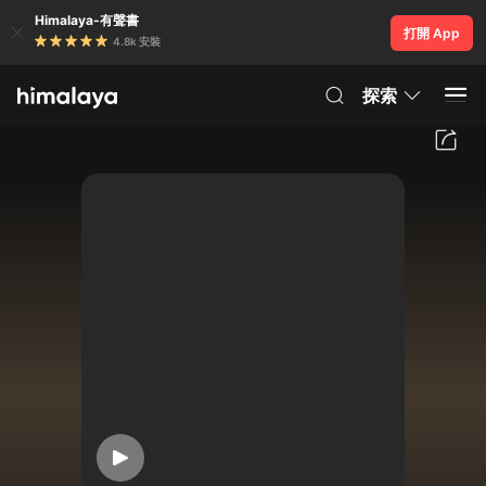
Himalaya-有聲書
打開 App
4.8k 安裝
探索