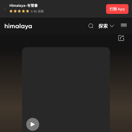
Himalaya-有聲書
打開 App
4.8k 安裝
探索