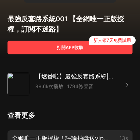
最強反套路系統001 【全網唯一正版授
權，訂閱不迷路】
新人領7天免費試用
打開APP收聽
【燃番啦】最強反套路系統|爆笑&修仙|裝逼打臉|安燃領銜玄幻穿越
88.6k次播放
1794條聲音
查看更多
全網唯一正版授權！評論抽獎送vip月卡一百張
13s