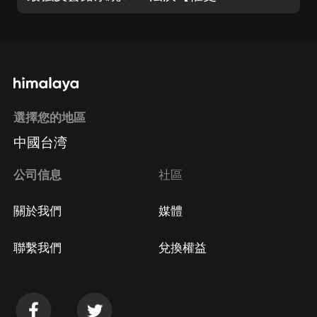
選擇您的地區
中國台湾
公司信息
社區
關於我們
媒體
聯繫我們
兌換權益