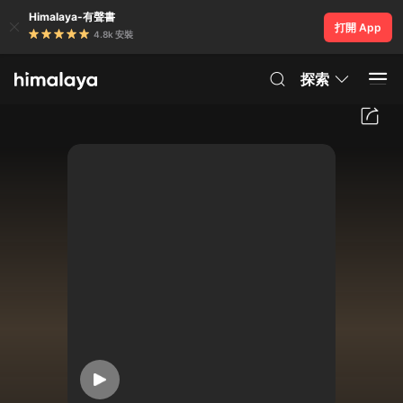
Himalaya-有聲書
打開 App
4.8k 安裝
探索