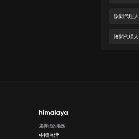
經典名著
人物傳記
陰間代理人 
電影
生活
陰間代理人 
英語
日語
課程
少兒教育
二次元
教育培訓
IT科技
選擇您的地區
汽車
中國台湾