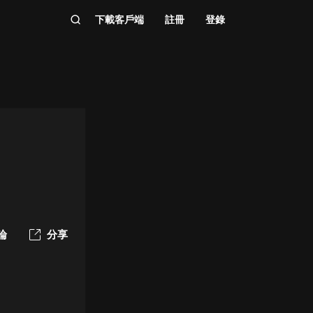
下載客戶端
註冊
登錄
論
分享