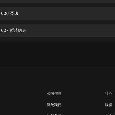
生命科學篇1-2·猴子警長科學探案記|
寶寶巴士科普
寶寶巴士
006 冤魂
【新民間劇場】我的老千江湖｜ 有聲
的紫襟｜ 魔幻千手
007 暫時結束
有聲的紫襟
《夜色鋼琴曲》
夜色鋼琴曲趙海洋
太荒吞天訣丨熱血玄幻丨紫襟領銜有
聲劇
有聲的紫襟
嫡女貴嫁 | 一刀蘇蘇團隊制作 | 古言
宮鬥重生爽文 多人有聲劇
公司信息
社區
一刀蘇蘇
中國大案紀實 | 每日一驚案！真實案
關於我們
媒體
件恐怖刑偵尚文
大舌頭尚文