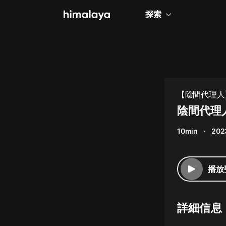
探索
全部
小說
個人成長
【陰間代理人
相聲評書
陰間代理人
兒童
10min
202
歷史
情感治愈
播放
健康養生
商業財經
詳細信息
廣播劇