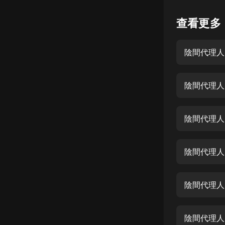
懸疑
查看更多
科幻
陰間代理人
好書精講
外語
陰間代理人 
耽美
認知思維
陰間代理人 
人文
音樂
陰間代理人 
粵語
陰間代理人 
頭條
娛樂
陰間代理人 