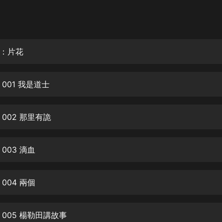
灰姑娘音樂
郭德綱於謙相聲全集
德雲社郭德綱相聲VIP
：片花
安全警長啦咘啦哆·假期篇|新篇章加
更|寶寶巴士故事
001 我是道士
寶寶巴士
凡人修仙傳|楊洋主演影視原著|薑廣
濤配音多播版本
002 那里有詭
光合積木
003 滴血
摸金天師【第一季】（紫襟演播）
有聲的紫襟
004 兩個
無敵六皇子|爆笑穿越|無敵流皇子|安
燃領銜有聲小說
安燃
005 楊勒田講故事