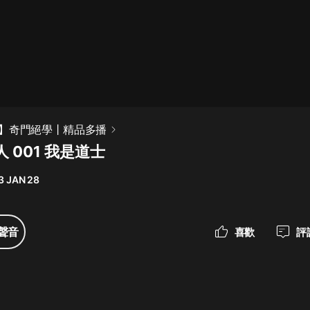
最佳女婿｜都市異能多人有聲劇｜一
種侃侃｜有聲小說
一種侃侃
米小圈上學記:一二三年級 | 暢銷出版
】奇門絕學丨精品多播
物
 001 我是道士
米小圈
3 JAN 28
破壞者聯盟篇1-4季·猴子警長科學探
案記|寶寶巴士
寶寶巴士
聲音
喜歡
評
大奉打更人丨頭陀淵領銜多人有聲
劇|暢聽全集|王鶴棣、田曦薇主演影
視劇原著|賣報小郎君
頭陀淵講故事
總有這樣的歌只想一個人聽