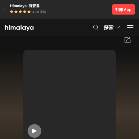
Himalaya-有聲書
打開 App
4.8k 安裝
探索