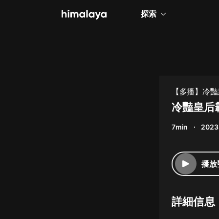
探索
全部
小說
個人成長
【多播】冷豔
相聲評書
冷豔皇后
兒童
7min
2023
歷史
情感治愈
播放
健康養生
商業財經
詳細信息
廣播劇