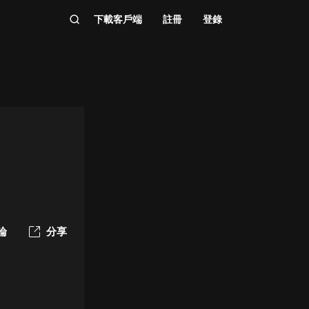
下載客戶端
註冊
登錄
論
分享