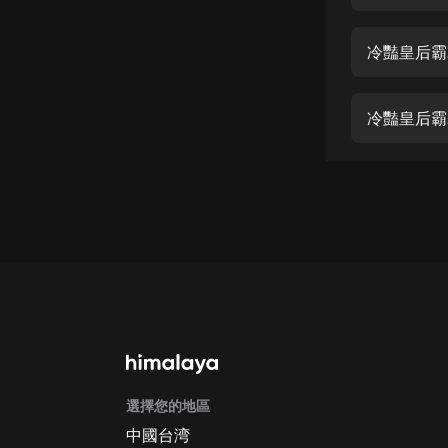
經典名著
人物傳記
冷豔皇后霸
電影
生活
冷豔皇后霸
英語
日語
課程
少兒教育
二次元
教育培訓
IT科技
選擇您的地區
汽車
中國台湾