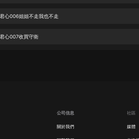
生命科學篇1-2·猴子警長科學探案記|
寶寶巴士科普
寶寶巴士
君心006姐姐不走我也不走
【新民間劇場】我的老千江湖｜ 有聲
的紫襟｜ 魔幻千手
君心007收買守衛
有聲的紫襟
《夜色鋼琴曲》
夜色鋼琴曲趙海洋
太荒吞天訣丨熱血玄幻丨紫襟領銜有
聲劇
有聲的紫襟
嫡女貴嫁 | 一刀蘇蘇團隊制作 | 古言
宮鬥重生爽文 多人有聲劇
公司信息
社區
一刀蘇蘇
中國大案紀實 | 每日一驚案！真實案
關於我們
媒體
件恐怖刑偵尚文
大舌頭尚文