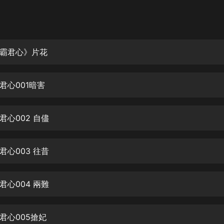
灰姑娘音樂
郭德綱於謙相聲全集
德雲社郭德綱相聲VIP
霸君心》片花
安全警長啦咘啦哆·假期篇|新篇章加
更|寶寶巴士故事
君心001暗害
寶寶巴士
凡人修仙傳|楊洋主演影視原著|薑廣
濤配音多播版本
君心002 自儘
光合積木
君心003 往昔
摸金天師【第一季】（紫襟演播）
有聲的紫襟
君心004 兩難
無敵六皇子|爆笑穿越|無敵流皇子|安
燃領銜有聲小說
安燃
君心005搶妃