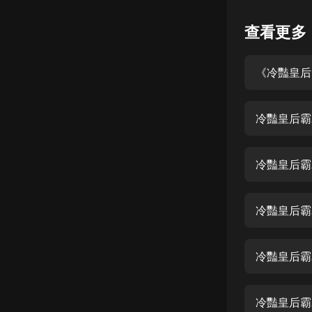
懸疑
查看更多
科幻
《冷豔皇后
好書精講
外語
冷豔皇后霸
耽美
認知思維
冷豔皇后霸
人文
音樂
冷豔皇后霸
粵語
冷豔皇后霸
頭條
娛樂
冷豔皇后霸