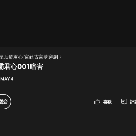
最佳女婿｜都市異能多人有聲劇｜一
種侃侃｜有聲小說
一種侃侃
米小圈上學記:一二三年級 | 暢銷出版
皇后霸君心|宮廷古言夢穿劇
物
霸君心001暗害
米小圈
 MAY 4
破壞者聯盟篇1-4季·猴子警長科學探
案記|寶寶巴士
寶寶巴士
聲音
喜歡
評
大奉打更人丨頭陀淵領銜多人有聲
劇|暢聽全集|王鶴棣、田曦薇主演影
視劇原著|賣報小郎君
頭陀淵講故事
總有這樣的歌只想一個人聽