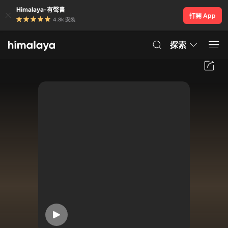
Himalaya-有聲書
打開 App
4.8k 安裝
探索