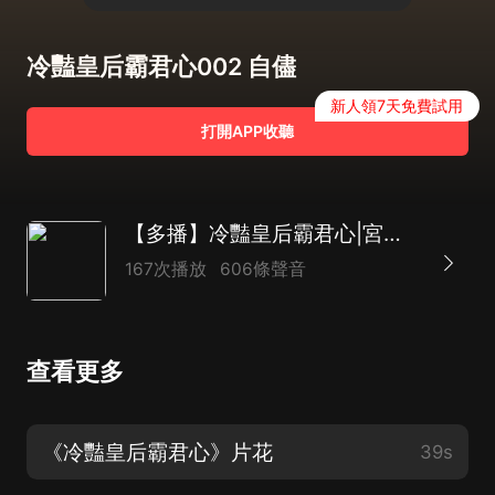
冷豔皇后霸君心002 自儘
新人領7天免費試用
打開APP收聽
【多播】冷豔皇后霸君心|宮廷古言夢穿劇
167次播放
606條聲音
查看更多
《冷豔皇后霸君心》片花
39s