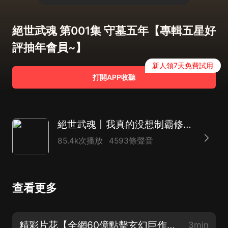
絕世武魂 第001集 守墓五年【專輯五星好
評抽年會員~】
新人領7天免費試用
打開APP收聽
絕世武魂丨我真的没想制霸修真界丨全網60億點擊玄幻巨作丨紫襟劇社制作
85.4k次播放
4593條聲音
查看更多
精彩片花【全網60億點擊玄幻巨作！】
3min