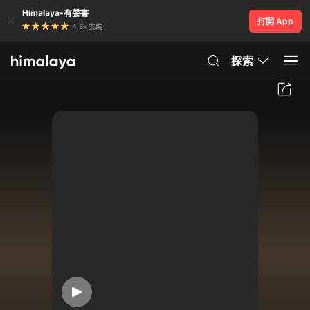
Himalaya-有聲書
打開 App
4.8k 安裝
探索