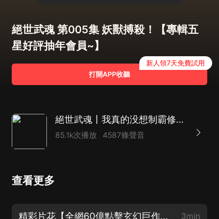
絕世武魂 第005集 妖獸搏殺！【專輯五
星好評抽年會員~】
新人領7天免費試用
打開APP收聽
絕世武魂丨我真的没想制霸修真界丨全網60億點擊玄幻巨作丨紫襟劇社制作
85.1k次播放
4587條聲音
查看更多
精彩片花【全網60億點擊玄幻巨作！】
3min