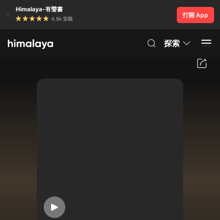
Himalaya-有聲書
打開 App
4.8k 安裝
探索