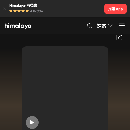
Himalaya-有聲書
打開 App
4.8k 安裝
探索