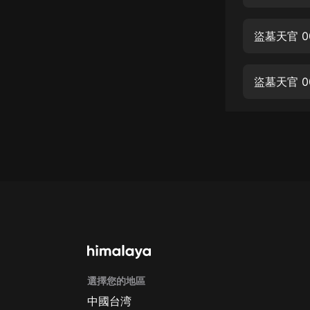
經典名著
人物傳記
盜墓天官 0
電影
生活
盜墓天官 0
英語
日語
課程
少兒教育
二次元
教育培訓
IT科技
選擇您的地區
汽車
中國台湾