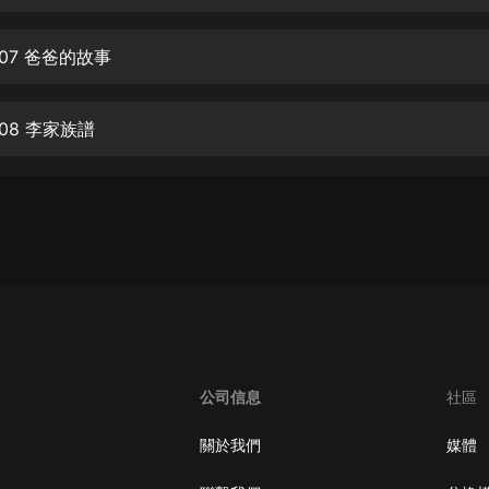
生命科學篇1-2·猴子警長科學探案記|
寶寶巴士科普
寶寶巴士
07 爸爸的故事
【新民間劇場】我的老千江湖｜ 有聲
的紫襟｜ 魔幻千手
08 李家族譜
有聲的紫襟
《夜色鋼琴曲》
夜色鋼琴曲趙海洋
太荒吞天訣丨熱血玄幻丨紫襟領銜有
聲劇
有聲的紫襟
嫡女貴嫁 | 一刀蘇蘇團隊制作 | 古言
宮鬥重生爽文 多人有聲劇
公司信息
社區
一刀蘇蘇
中國大案紀實 | 每日一驚案！真實案
關於我們
媒體
件恐怖刑偵尚文
大舌頭尚文