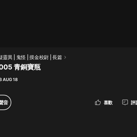
最佳女婿｜都市異能多人有聲劇｜一
種侃侃｜有聲小說
一種侃侃
米小圈上學記:一二三年級 | 暢銷出版
靈異 | 鬼怪 | 摸金校尉 | 長篇
物
005 青銅寶瓶
米小圈
3 AUG 18
破壞者聯盟篇1-4季·猴子警長科學探
案記|寶寶巴士
寶寶巴士
聲音
喜歡
評
大奉打更人丨頭陀淵領銜多人有聲
劇|暢聽全集|王鶴棣、田曦薇主演影
視劇原著|賣報小郎君
頭陀淵講故事
總有這樣的歌只想一個人聽