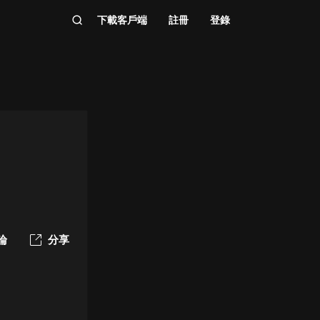
下載客戶端
註冊
登錄
論
分享