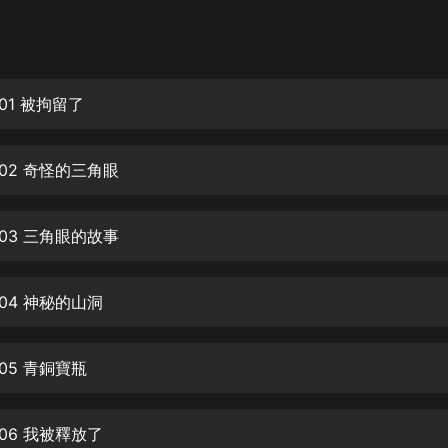
灰姑娘音樂
郭德綱於謙相聲全集
德雲社郭德綱相聲VIP
01 被拘留了
安全警長啦咘啦哆·假期篇|新篇章加
更|寶寶巴士故事
02 奇怪的三角眼
寶寶巴士
凡人修仙傳|楊洋主演影視原著|薑廣
濤配音多播版本
03 三角眼的故事
光合積木
04 神秘的山洞
摸金天師【第一季】（紫襟演播）
有聲的紫襟
05 青銅寶瓶
無敵六皇子|爆笑穿越|無敵流皇子|安
燃領銜有聲小說
安燃
06 我被釋放了