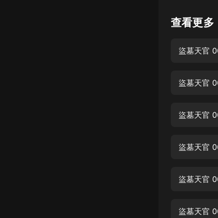
懸疑
查看更多
科幻
盜墓天官 0
好書精講
外語
盜墓天官 0
耽美
認知思維
盜墓天官 0
人文
音樂
盜墓天官 0
粵語
盜墓天官 0
頭條
娛樂
盜墓天官 0