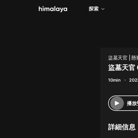
探索
全部
小說
個人成長
盜墓天官 | 懸疑
相聲評書
盜墓天官 
兒童
10min
202
歷史
情感治愈
播放
健康養生
商業財經
詳細信息
廣播劇