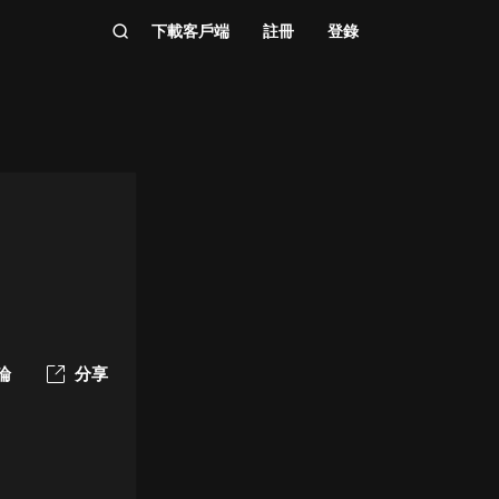
下載客戶端
註冊
登錄
論
分享