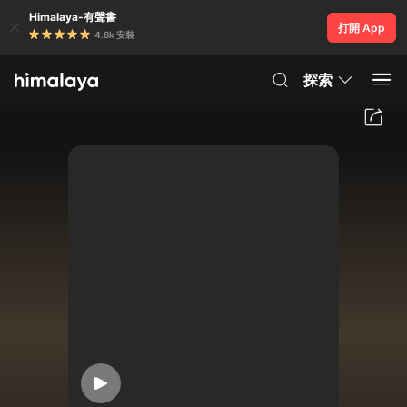
Himalaya-有聲書
打開 App
4.8k 安裝
探索