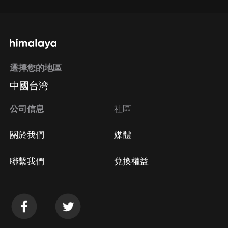
選擇您的地區
中國台湾
公司信息
社區
關於我們
媒體
聯繫我們
兌換權益