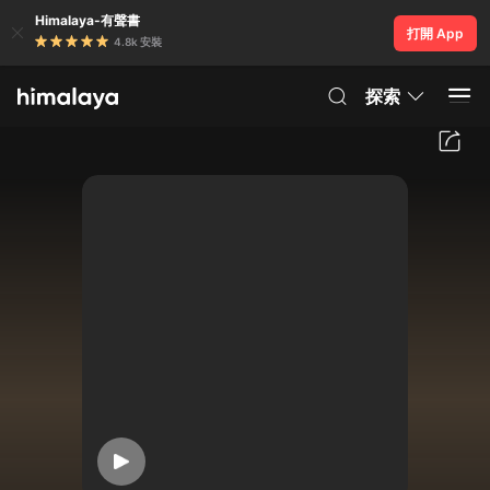
Himalaya-有聲書
打開 App
4.8k 安裝
探索