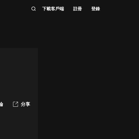
下載客戶端
註冊
登錄
論
分享