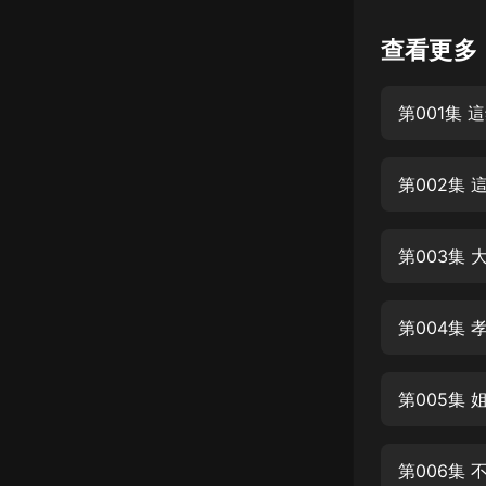
懸疑
查看更多
科幻
第001集
好書精講
外語
第002集
耽美
認知思維
第003集 
人文
音樂
第004集
粵語
第005集 
頭條
娛樂
第006集 