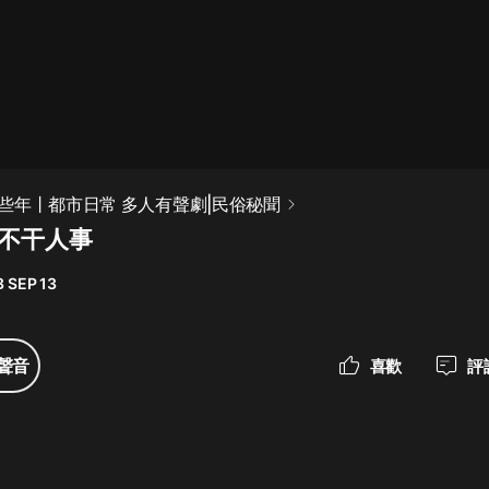
最佳女婿｜都市異能多人有聲劇｜一
種侃侃｜有聲小說
一種侃侃
米小圈上學記:一二三年級 | 暢銷出版
些年丨都市日常 多人有聲劇|民俗秘聞
物
 不干人事
米小圈
 SEP 13
破壞者聯盟篇1-4季·猴子警長科學探
案記|寶寶巴士
寶寶巴士
聲音
喜歡
評
大奉打更人丨頭陀淵領銜多人有聲
劇|暢聽全集|王鶴棣、田曦薇主演影
視劇原著|賣報小郎君
頭陀淵講故事
總有這樣的歌只想一個人聽