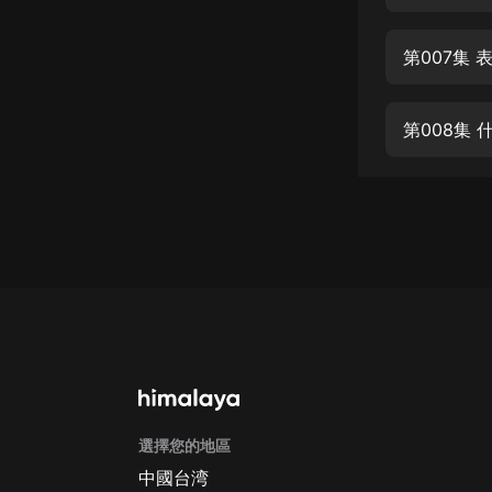
經典名著
人物傳記
第007集 
電影
生活
第008集 
英語
日語
課程
少兒教育
二次元
教育培訓
IT科技
選擇您的地區
汽車
中國台湾