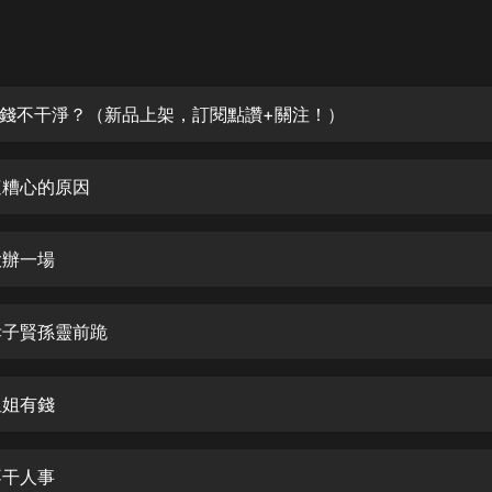
灰姑娘音樂
郭德綱於謙相聲全集
德雲社郭德綱相聲VIP
 這錢不干淨？（新品上架，訂閱點讚+關注！）
安全警長啦咘啦哆·假期篇|新篇章加
更|寶寶巴士故事
 這糟心的原因
寶寶巴士
凡人修仙傳|楊洋主演影視原著|薑廣
濤配音多播版本
大辦一場
光合積木
 孝子賢孫靈前跪
摸金天師【第一季】（紫襟演播）
有聲的紫襟
姐姐有錢
無敵六皇子|爆笑穿越|無敵流皇子|安
燃領銜有聲小說
安燃
不干人事