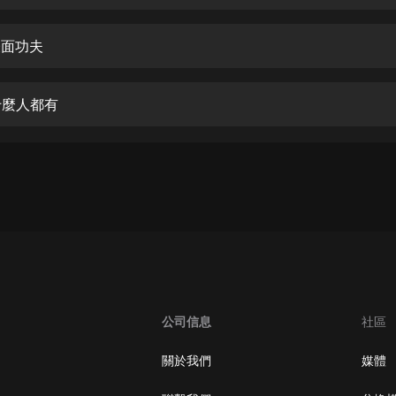
生命科學篇1-2·猴子警長科學探案記|
寶寶巴士科普
寶寶巴士
表面功夫
【新民間劇場】我的老千江湖｜ 有聲
的紫襟｜ 魔幻千手
什麼人都有
有聲的紫襟
《夜色鋼琴曲》
夜色鋼琴曲趙海洋
太荒吞天訣丨熱血玄幻丨紫襟領銜有
聲劇
有聲的紫襟
嫡女貴嫁 | 一刀蘇蘇團隊制作 | 古言
宮鬥重生爽文 多人有聲劇
公司信息
社區
一刀蘇蘇
中國大案紀實 | 每日一驚案！真實案
關於我們
媒體
件恐怖刑偵尚文
大舌頭尚文