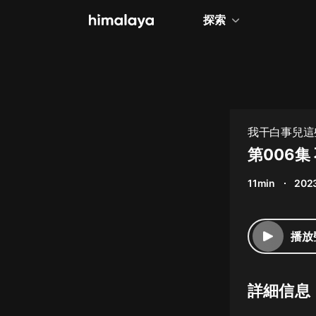
探索
全部
小說
個人成長
我干白事兒這
相聲評書
第006集
兒童
11min
2023
歷史
情感治愈
播放
健康養生
商業財經
詳細信息
廣播劇