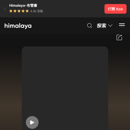
Himalaya-有聲書
打開 App
4.8k 安裝
探索