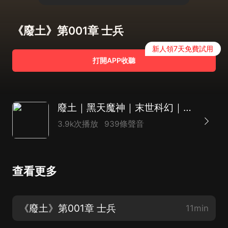
《廢土》第001章 士兵
新人領7天免費試用
打開APP收聽
廢土｜黑天魔神｜末世科幻｜廢土流代表作｜大魔王團隊多人有聲劇
3.9k次播放
939條聲音
查看更多
《廢土》第001章 士兵
11min