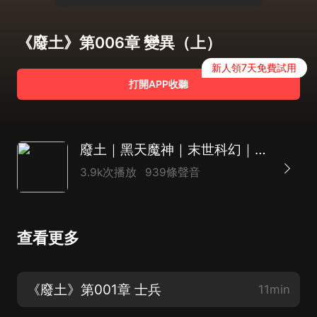
《廢土》第006章 變異（上）
新人領7天免費試用
打開APP收聽
廢土｜黑天魔神｜末世科幻｜廢土流代表作｜大魔王團隊多人有聲劇
3.9k次播放
939條聲音
查看更多
《廢土》第001章 士兵
11min