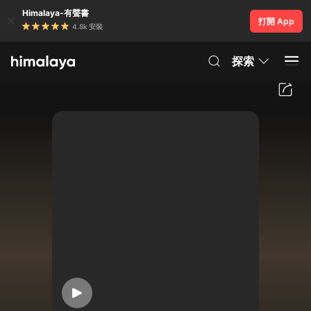
Himalaya-有聲書
打開 App
4.8k 安裝
探索