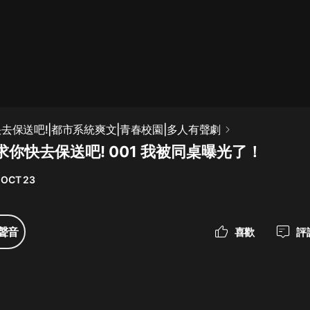
最佳女婿｜都市異能多人有聲劇｜一
種侃侃｜有聲小說
一種侃侃
米小圈上學記:一二三年級 | 暢銷出版
快去保送吧!|都市系統爽文|青春校園|多人有聲劇
物
你快去保送吧! 001 我被同桌曝光了！
米小圈
 OCT 23
破壞者聯盟篇1-4季·猴子警長科學探
案記|寶寶巴士
寶寶巴士
聲音
喜歡
評
大奉打更人丨頭陀淵領銜多人有聲
劇|暢聽全集|王鶴棣、田曦薇主演影
視劇原著|賣報小郎君
頭陀淵講故事
總有這樣的歌只想一個人聽