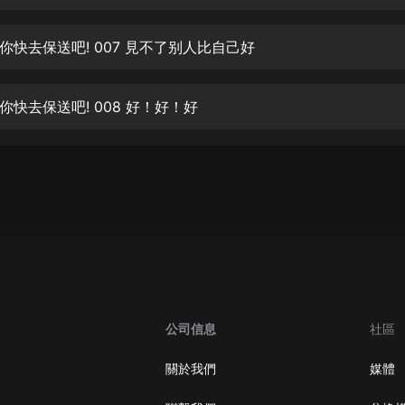
生命科學篇1-2·猴子警長科學探案記|
寶寶巴士科普
寶寶巴士
你快去保送吧! 007 見不了别人比自己好
【新民間劇場】我的老千江湖｜ 有聲
的紫襟｜ 魔幻千手
你快去保送吧! 008 好！好！好
有聲的紫襟
《夜色鋼琴曲》
夜色鋼琴曲趙海洋
太荒吞天訣丨熱血玄幻丨紫襟領銜有
聲劇
有聲的紫襟
嫡女貴嫁 | 一刀蘇蘇團隊制作 | 古言
宮鬥重生爽文 多人有聲劇
公司信息
社區
一刀蘇蘇
中國大案紀實 | 每日一驚案！真實案
關於我們
媒體
件恐怖刑偵尚文
大舌頭尚文