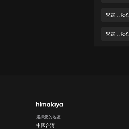
經典名著
人物傳記
學霸，求求
電影
生活
學霸，求求
英語
日語
課程
少兒教育
二次元
教育培訓
IT科技
選擇您的地區
汽車
中國台湾