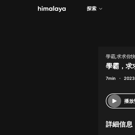
探索
全部
小說
個人成長
學霸,求求你
相聲評書
學霸，求求
兒童
7min
2023
歷史
情感治愈
播放
健康養生
商業財經
詳細信息
廣播劇