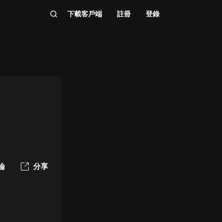
下載客戶端
註冊
登錄
論
分享