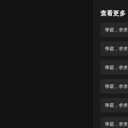
懸疑
查看更多
科幻
學霸，求求
好書精講
外語
學霸，求求
耽美
認知思維
學霸，求求
人文
音樂
學霸，求求
粵語
學霸，求求
頭條
娛樂
學霸，求求