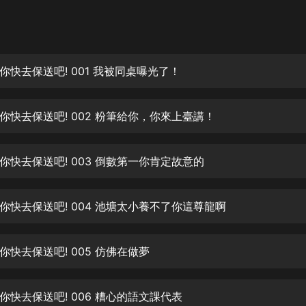
灰姑娘音樂
郭德綱於謙相聲全集
德雲社郭德綱相聲VIP
你快去保送吧! 001 我被同桌曝光了！
安全警長啦咘啦哆·假期篇|新篇章加
更|寶寶巴士故事
你快去保送吧! 002 粉筆給你，你來上臺講！
寶寶巴士
凡人修仙傳|楊洋主演影視原著|薑廣
濤配音多播版本
你快去保送吧! 003 倒數第一你肯定故意的
光合積木
你快去保送吧! 004 池塘太小養不了你這尊龍啊
摸金天師【第一季】（紫襟演播）
有聲的紫襟
你快去保送吧! 005 仿佛在做夢
無敵六皇子|爆笑穿越|無敵流皇子|安
燃領銜有聲小說
安燃
你快去保送吧! 006 糟心的語文課代表