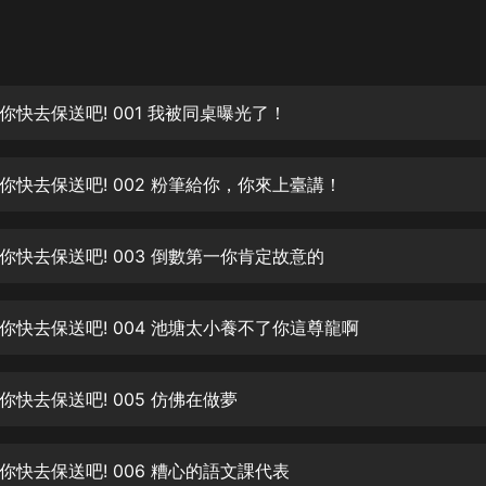
灰姑娘音樂
郭德綱於謙相聲全集
德雲社郭德綱相聲VIP
你快去保送吧! 001 我被同桌曝光了！
安全警長啦咘啦哆·假期篇|新篇章加
更|寶寶巴士故事
你快去保送吧! 002 粉筆給你，你來上臺講！
寶寶巴士
凡人修仙傳|楊洋主演影視原著|薑廣
濤配音多播版本
你快去保送吧! 003 倒數第一你肯定故意的
光合積木
你快去保送吧! 004 池塘太小養不了你這尊龍啊
摸金天師【第一季】（紫襟演播）
有聲的紫襟
你快去保送吧! 005 仿佛在做夢
無敵六皇子|爆笑穿越|無敵流皇子|安
燃領銜有聲小說
安燃
你快去保送吧! 006 糟心的語文課代表