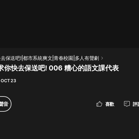
最佳女婿｜都市異能多人有聲劇｜一
種侃侃｜有聲小說
一種侃侃
米小圈上學記:一二三年級 | 暢銷出版
快去保送吧!|都市系統爽文|青春校園|多人有聲劇
物
你快去保送吧! 006 糟心的語文課代表
米小圈
 OCT 23
破壞者聯盟篇1-4季·猴子警長科學探
案記|寶寶巴士
寶寶巴士
聲音
喜歡
評
大奉打更人丨頭陀淵領銜多人有聲
劇|暢聽全集|王鶴棣、田曦薇主演影
視劇原著|賣報小郎君
頭陀淵講故事
總有這樣的歌只想一個人聽