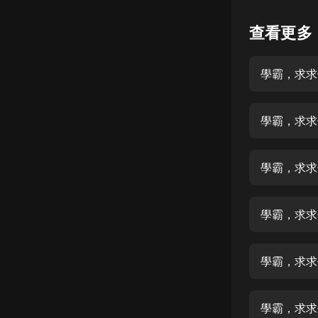
懸疑
查看更多
科幻
學霸，求求
好書精講
外語
學霸，求求
耽美
認知思維
學霸，求求
人文
音樂
學霸，求求
粵語
學霸，求求
頭條
娛樂
學霸，求求