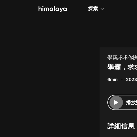
探索
全部
小說
個人成長
學霸,求求你
相聲評書
學霸，求求
兒童
6min
2023
歷史
情感治愈
播放
健康養生
商業財經
詳細信息
廣播劇