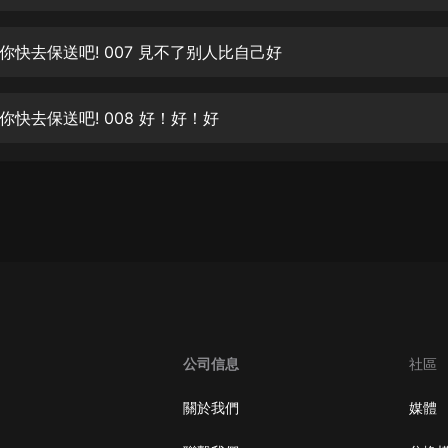
生命科學篇1-2·猴子警長科學探案記|
寶寶巴士科普
寶寶巴士
你快去保送吧! 007 見不了别人比自己好
【新民間劇場】我的老千江湖｜ 有聲
的紫襟｜ 魔幻千手
你快去保送吧! 008 好！好！好
有聲的紫襟
《夜色鋼琴曲》
夜色鋼琴曲趙海洋
太荒吞天訣丨熱血玄幻丨紫襟領銜有
聲劇
有聲的紫襟
嫡女貴嫁 | 一刀蘇蘇團隊制作 | 古言
宮鬥重生爽文 多人有聲劇
公司信息
社區
一刀蘇蘇
中國大案紀實 | 每日一驚案！真實案
關於我們
媒體
件恐怖刑偵尚文
大舌頭尚文