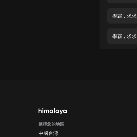
經典名著
人物傳記
學霸，求求
電影
生活
學霸，求求
英語
日語
課程
少兒教育
二次元
教育培訓
IT科技
選擇您的地區
汽車
中國台湾