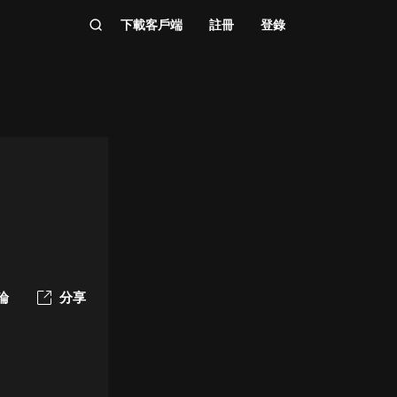
下載客戶端
註冊
登錄
論
分享