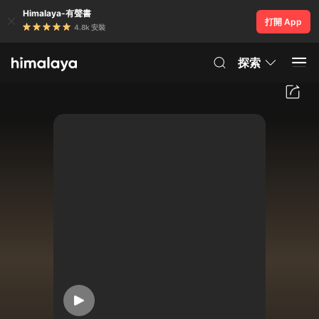
Himalaya-有聲書
打開 App
4.8k 安裝
探索