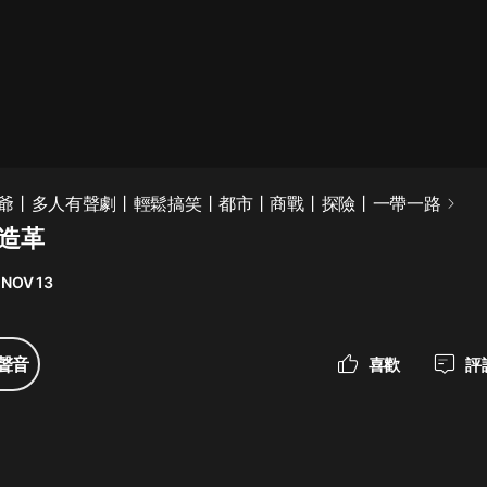
最佳女婿｜都市異能多人有聲劇｜一
種侃侃｜有聲小說
一種侃侃
米小圈上學記:一二三年級 | 暢銷出版
爺丨多人有聲劇丨輕鬆搞笑丨都市丨商戰丨探險丨一帶一路
物
人造革
米小圈
 NOV 13
破壞者聯盟篇1-4季·猴子警長科學探
案記|寶寶巴士
寶寶巴士
聲音
喜歡
評
大奉打更人丨頭陀淵領銜多人有聲
劇|暢聽全集|王鶴棣、田曦薇主演影
視劇原著|賣報小郎君
頭陀淵講故事
總有這樣的歌只想一個人聽