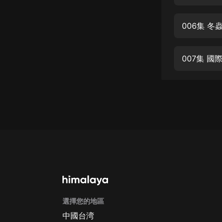
經典名著
人物傳記
006集 冬
電影
生活
007集 國
英語
日語
課程
少兒教育
二次元
教育培訓
IT科技
選擇您的地區
汽車
中國台湾