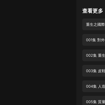
懸疑
查看更多
科幻
重生之國際
好書精講
外語
001集 對
耽美
認知思維
002集 重生
人文
音樂
003集 皮
粵語
004集 人
頭條
娛樂
005集 質