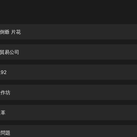
灰姑娘音樂
郭德綱於謙相聲全集
德雲社郭德綱相聲VIP
倒爺 片花
安全警長啦咘啦哆·假期篇|新篇章加
更|寶寶巴士故事
外貿易公司
寶寶巴士
凡人修仙傳|楊洋主演影視原著|薑廣
濤配音多播版本
92
光合積木
鞋作坊
摸金天師【第一季】（紫襟演播）
有聲的紫襟
造革
無敵六皇子|爆笑穿越|無敵流皇子|安
燃領銜有聲小說
安燃
量問題