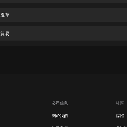
生命科學篇1-2·猴子警長科學探案記|
寶寶巴士科普
寶寶巴士
蟲夏草
【新民間劇場】我的老千江湖｜ 有聲
的紫襟｜ 魔幻千手
際貿易
有聲的紫襟
《夜色鋼琴曲》
夜色鋼琴曲趙海洋
太荒吞天訣丨熱血玄幻丨紫襟領銜有
聲劇
有聲的紫襟
嫡女貴嫁 | 一刀蘇蘇團隊制作 | 古言
宮鬥重生爽文 多人有聲劇
公司信息
社區
一刀蘇蘇
中國大案紀實 | 每日一驚案！真實案
關於我們
媒體
件恐怖刑偵尚文
大舌頭尚文