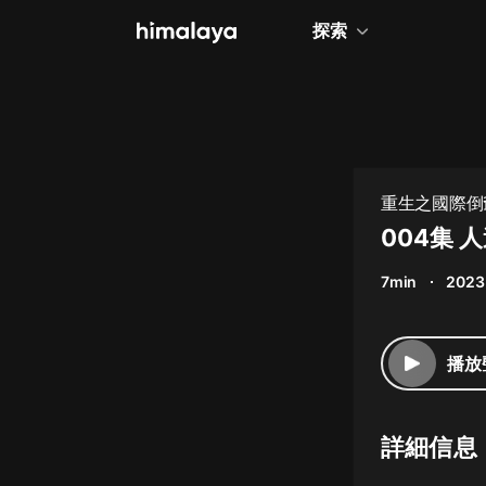
探索
全部
小說
個人成長
重生之國際倒
相聲評書
004集 
兒童
7min
2023
歷史
情感治愈
播放
健康養生
商業財經
詳細信息
廣播劇