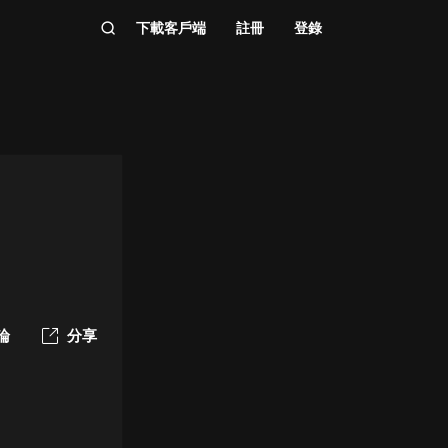
下載客戶端
註冊
登錄
論
分享