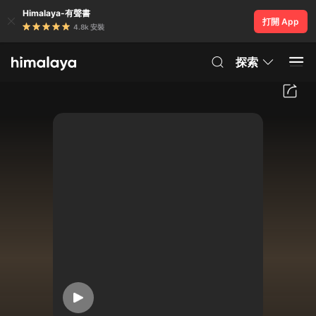
Himalaya-有聲書
打開 App
4.8k 安裝
探索